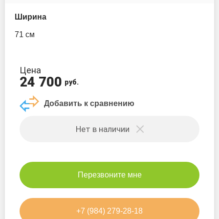
Sports
Ширина
Skatinger
71 см
Takumo
Цена
24 700
Victory
руб.
Добавить к сравнению
Viking
Нет в наличии
Walaw
Wave
Перезвоните мне
ZAP
+7 (984) 279-28-18