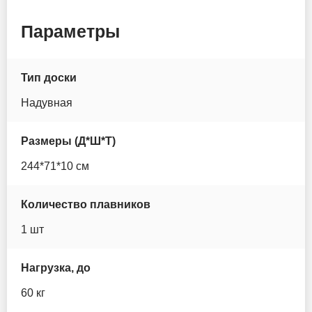
Itiwit
Параметры
JS
Тип доски
Koetsu
Надувная
Lime sup
Размеры (Д*Ш*Т)
MoloBoard
244*71*10 см
Murtisol
Количество плавников
Mseasfree
1 шт
Nautica
Нагрузка, до
60 кг
Nordic Ride