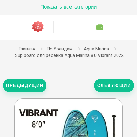
Показать все категории
Хиты продаж
По брендам
Аксессуары
Baosi Marina
Сиденья для сап
Fishing
Body Glove
Спасательные жилеты
Rental
Blausee
Гидрокостюмы
Sup Foil
Главная
По брендам
Aqua Marina
Sup board для ребёнка Aqua Marina 8'0 Vibrant 2022
Blue Paddle
Подсветка для SUP досок
Wind
Buck Teeth
ПРЕДЫДУЩИЙ
СЛЕДУЮЩИЙ
COOLSURF
Cooyes
ECSI
Eggory