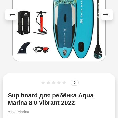
Esup
Fayean
FB Sport
Funwater
Gladiator
GQ
0
HL Sup
Sup board для ребёнка Aqua
Hydro Force
Marina 8'0 Vibrant 2022
Aqua Marina
Iboard