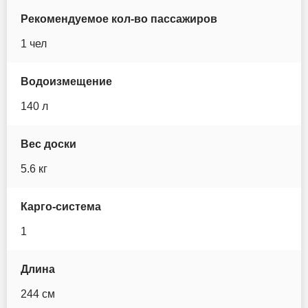
Ocean Trail
Рекомендуемое кол-во пассажиров
1 чел
Prime sup
Водоизмещение
Pic Board
140 л
Red Paddle
Вес доски
Santasup
5.6 кг
Scirocco
Карго-система
Serf Pedal
1
Seasee
Длина
Space
244 см